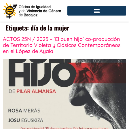
Etiqueta:
día de la mujer
ACTOS 25N / 2025 – ‘El buen hijo’ co-producción
de Territorio Violeta y Clásicos Contemporáneos
en el López de Ayala