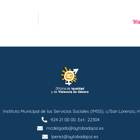
‘Mía
Instituto Municipal de los Servicios Sociales (IMSS), c/San Lorenzo, n
924 21 00 00. Ext.: 22304
mcdelgado@aytobadajoz.es
lperez@aytobadajoz.es